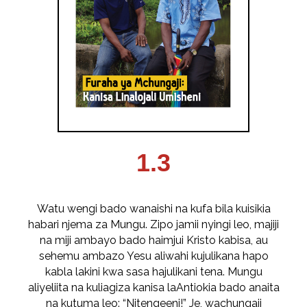
1.3
Watu wengi bado wanaishi na kufa bila kuisikia
habari njema za Mungu. Zipo jamii nyingi leo, majiji
na miji ambayo bado haimjui Kristo kabisa, au
sehemu ambazo Yesu aliwahi kujulikana hapo
kabla lakini kwa sasa hajulikani tena. Mungu
aliyeliita na kuliagiza kanisa laAntiokia bado anaita
na kutuma leo: “Nitengeeni!” Je, wachungaji