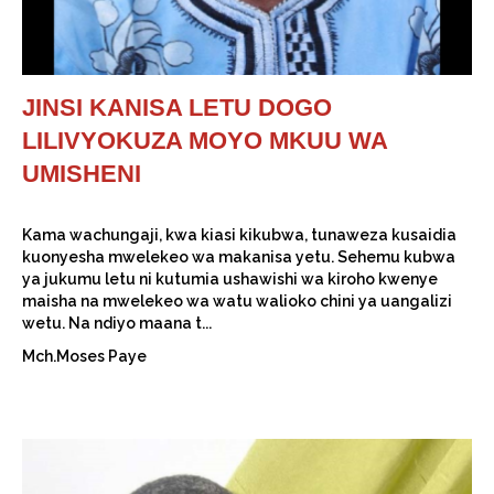
JINSI KANISA LETU DOGO
LILIVYOKUZA MOYO MKUU WA
UMISHENI
Kama wachungaji, kwa kiasi kikubwa, tunaweza kusaidia
kuonyesha mwelekeo wa makanisa yetu. Sehemu kubwa
ya jukumu letu ni kutumia ushawishi wa kiroho kwenye
maisha na mwelekeo wa watu walioko chini ya uangalizi
wetu. Na ndiyo maana t...
Mch.Moses Paye