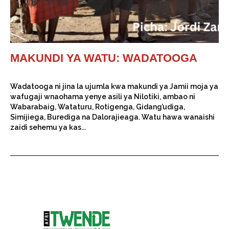
MAKUNDI YA WATU: WADATOOGA
Wadatooga ni jina la ujumla kwa makundi ya Jamii moja ya
wafugaji wnaohama yenye asili ya Nilotiki, ambao ni
Wabarabaig, Wataturu, Rotigenga, Gidang’udiga,
Simijiega, Burediga na Dalorajieaga. Watu hawa wanaishi
zaidi sehemu ya kas...