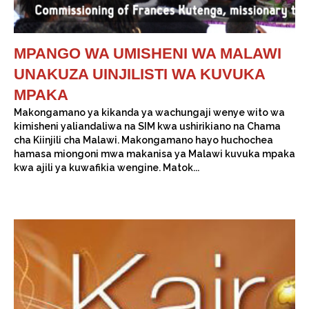
MPANGO WA UMISHENI WA MALAWI
UNAKUZA UINJILISTI WA KUVUKA
MPAKA
Makongamano ya kikanda ya wachungaji wenye wito wa
kimisheni yaliandaliwa na SIM kwa ushirikiano na Chama
cha Kiinjili cha Malawi. Makongamano hayo huchochea
hamasa miongoni mwa makanisa ya Malawi kuvuka mpaka
kwa ajili ya kuwafikia wengine. Matok...