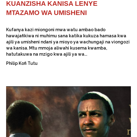
KUANZISHA KANISA LENYE
MTAZAMO WA UMISHENI
Kufanya kazi miongoni mwa watu ambao bado
hawajafikiwa ni muhimu sana katika kukuza hamasa kwa
ajili ya umisheni ndani ya mioyo ya wachungaji na viongozi
wa kanisa. Mtu mmoja aliwahi kusema kwamba,
hatutakuwa na mzigo kwa ajili ya wa...
Philip Kofi Tutu