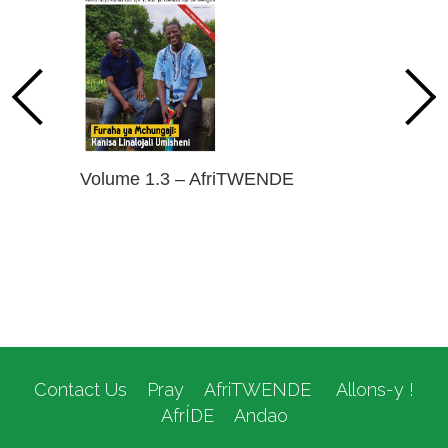
Volume 1.3 – AfriTWENDE
Contact Us
Pray
AfriTWENDE
Allons-y !
AfrÍDE
Andao