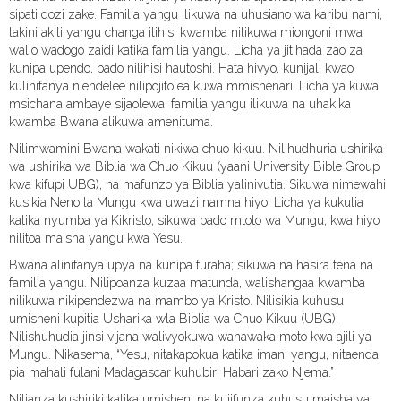
sipati dozi zake. Familia yangu ilikuwa na uhusiano wa karibu nami,
lakini akili yangu changa ilihisi kwamba nilikuwa miongoni mwa
walio wadogo zaidi katika familia yangu. Licha ya jitihada zao za
kunipa upendo, bado nilihisi hautoshi. Hata hivyo, kunijali kwao
kulinifanya niendelee nilipojitolea kuwa mmishenari. Licha ya kuwa
msichana ambaye sijaolewa, familia yangu ilikuwa na uhakika
kwamba Bwana alikuwa amenituma.
Nilimwamini Bwana wakati nikiwa chuo kikuu. Nilihudhuria ushirika
wa ushirika wa Biblia wa Chuo Kikuu (yaani University Bible Group
kwa kifupi UBG), na mafunzo ya Biblia yalinivutia. Sikuwa nimewahi
kusikia Neno la Mungu kwa uwazi namna hiyo. Licha ya kukulia
katika nyumba ya Kikristo, sikuwa bado mtoto wa Mungu, kwa hiyo
nilitoa maisha yangu kwa Yesu.
Bwana alinifanya upya na kunipa furaha; sikuwa na hasira tena na
familia yangu. Nilipoanza kuzaa matunda, walishangaa kwamba
nilikuwa nikipendezwa na mambo ya Kristo. Nilisikia kuhusu
umisheni kupitia Usharika wla Biblia wa Chuo Kikuu (UBG).
Nilishuhudia jinsi vijana walivyokuwa wanawaka moto kwa ajili ya
Mungu. Nikasema, “Yesu, nitakapokua katika imani yangu, nitaenda
pia mahali fulani Madagascar kuhubiri Habari zako Njema.”
Nilianza kushiriki katika umisheni na kujifunza kuhusu maisha ya