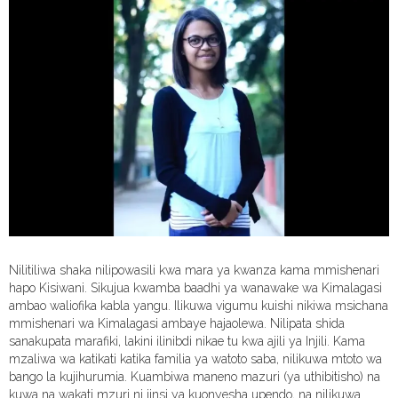
Nilitiliwa shaka nilipowasili kwa mara ya kwanza kama mmishenari
hapo Kisiwani. Sikujua kwamba baadhi ya wanawake wa Kimalagasi
ambao waliofika kabla yangu. Ilikuwa vigumu kuishi nikiwa msichana
mmishenari wa Kimalagasi ambaye hajaolewa. Nilipata shida
sanakupata marafiki, lakini ilinibdi nikae tu kwa ajili ya Injili. Kama
mzaliwa wa katikati katika familia ya watoto saba, nilikuwa mtoto wa
bango la kujihurumia. Kuambiwa maneno mazuri (ya uthibitisho) na
kuwa na wakati mzuri ni jinsi ya kuonyesha upendo, na nilikuwa