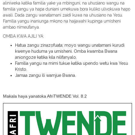
aliniweka katika familia yake ya mbinguni, na uhusiano wangu na
familia yangu ya hapa duniani umekuwa bora kuliko ulivokuwa hapo
awali. Dada zangu wanatamani zaidi kuwa na uhusiano na Yesu.
Familia yangu inaniunga mkono na haijawahi kupinga umisheni
ambao nimeufanya.
OMBA KWA AJILI YA:
Hatua zangu zinazofuata; moyo wangu unatamani kurudi
kwenye huduma ya umisheni. Omba kwamba Bwana
aniongoze katika kila nilifanyalo.
Familia yangu na mimi tukue katika upendo wetu kwa Yesu
Kristo.
Jamaa zangu ili wamjue Bwana.
Makala haya yanatoka AfriTWENDE Vol. 8.2