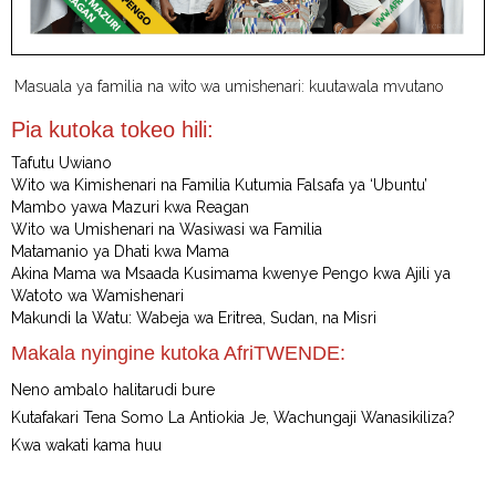
Masuala ya familia na wito wa umishenari: kuutawala mvutano
Pia kutoka tokeo hili:
Tafutu Uwiano
Wito wa Kimishenari na Familia Kutumia Falsafa ya ‘Ubuntu’
Mambo yawa Mazuri kwa Reagan
Wito wa Umishenari na Wasiwasi wa Familia
Matamanio ya Dhati kwa Mama
Akina Mama wa Msaada Kusimama kwenye Pengo kwa Ajili ya
Watoto wa Wamishenari
Makundi la Watu: Wabeja wa Eritrea, Sudan, na Misri
Makala nyingine kutoka AfriTWENDE:
Neno ambalo halitarudi bure
Kutafakari Tena Somo La Antiokia Je, Wachungaji Wanasikiliza?
Kwa wakati kama huu