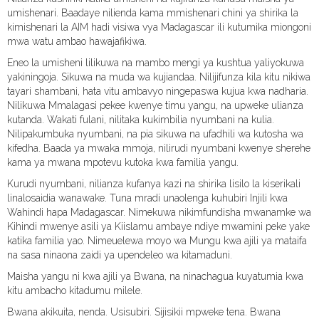
umishenari. Baadaye nilienda kama mmishenari chini ya shirika la
kimishenari la AIM hadi visiwa vya Madagascar ili kutumika miongoni
mwa watu ambao hawajafikiwa.
Eneo la umisheni lilikuwa na mambo mengi ya kushtua yaliyokuwa
yakiningoja. Sikuwa na muda wa kujiandaa. Nilijifunza kila kitu nikiwa
tayari shambani, hata vitu ambavyo ningepaswa kujua kwa nadharia.
Nilikuwa Mmalagasi pekee kwenye timu yangu, na upweke ulianza
kutanda. Wakati fulani, nilitaka kukimbilia nyumbani na kulia.
Nilipakumbuka nyumbani, na pia sikuwa na ufadhili wa kutosha wa
kifedha. Baada ya mwaka mmoja, nilirudi nyumbani kwenye sherehe
kama ya mwana mpotevu kutoka kwa familia yangu.
Kurudi nyumbani, nilianza kufanya kazi na shirika lisilo la kiserikali
linalosaidia wanawake. Tuna mradi unaolenga kuhubiri Injili kwa
Wahindi hapa Madagascar. Nimekuwa nikimfundisha mwanamke wa
Kihindi mwenye asili ya Kiislamu ambaye ndiye mwamini peke yake
katika familia yao. Nimeuelewa moyo wa Mungu kwa ajili ya mataifa
na sasa ninaona zaidi ya upendeleo wa kitamaduni.
Maisha yangu ni kwa ajili ya Bwana, na ninachagua kuyatumia kwa
kitu ambacho kitadumu milele.
Bwana akikuita, nenda. Usisubiri. Sijisikii mpweke tena. Bwana