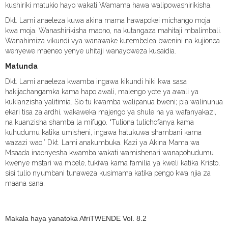
kushiriki matukio hayo wakati Wamama hawa walipowashirikisha.
Dkt. Lami anaeleza kuwa akina mama hawapokei michango moja
kwa moja. Wanashirikisha maono, na kutangaza mahitaji mbalimbali.
Wanahimiza vikundi vya wanawake kutembelea bwenini na kujionea
wenyewe maeneo yenye uhitaji wanayoweza kusaidia.
Matunda
Dkt. Lami anaeleza kwamba ingawa kikundi hiki kwa sasa
hakijachangamka kama hapo awali, malengo yote ya awali ya
kukianzisha yalitimia. Sio tu kwamba walipanua bweni; pia walinunua
ekari tisa za ardhi, wakaweka majengo ya shule na ya wafanyakazi,
na kuanzisha shamba la mifugo. “Tuliona tulichofanya kama
kuhudumu katika umisheni, ingawa hatukuwa shambani kama
wazazi wao,” Dkt. Lami anakumbuka. Kazi ya Akina Mama wa
Msaada inaonyesha kwamba wakati wamishenari wanapohudumu
kwenye mstari wa mbele, tukiwa kama familia ya kweli katika Kristo,
sisi tulio nyumbani tunaweza kusimama katika pengo kwa njia za
maana sana.
Makala haya yanatoka AfriTWENDE Vol. 8.2