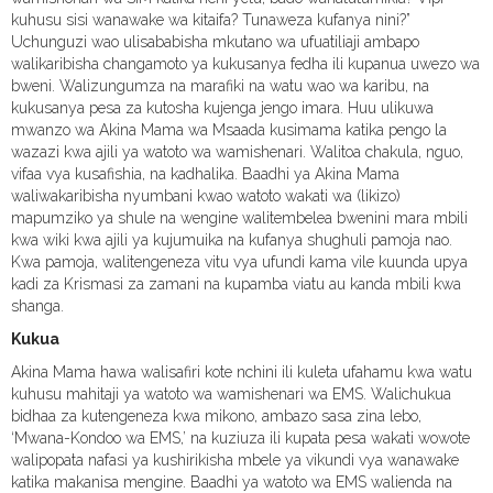
kuhusu sisi wanawake wa kitaifa? Tunaweza kufanya nini?”
Uchunguzi wao ulisababisha mkutano wa ufuatiliaji ambapo
walikaribisha changamoto ya kukusanya fedha ili kupanua uwezo wa
bweni. Walizungumza na marafiki na watu wao wa karibu, na
kukusanya pesa za kutosha kujenga jengo imara. Huu ulikuwa
mwanzo wa Akina Mama wa Msaada kusimama katika pengo la
wazazi kwa ajili ya watoto wa wamishenari. Walitoa chakula, nguo,
vifaa vya kusafishia, na kadhalika. Baadhi ya Akina Mama
waliwakaribisha nyumbani kwao watoto wakati wa (likizo)
mapumziko ya shule na wengine walitembelea bwenini mara mbili
kwa wiki kwa ajili ya kujumuika na kufanya shughuli pamoja nao.
Kwa pamoja, walitengeneza vitu vya ufundi kama vile kuunda upya
kadi za Krismasi za zamani na kupamba viatu au kanda mbili kwa
shanga.
Kukua
Akina Mama hawa walisafiri kote nchini ili kuleta ufahamu kwa watu
kuhusu mahitaji ya watoto wa wamishenari wa EMS. Walichukua
bidhaa za kutengeneza kwa mikono, ambazo sasa zina lebo,
‘Mwana-Kondoo wa EMS,’ na kuziuza ili kupata pesa wakati wowote
walipopata nafasi ya kushirikisha mbele ya vikundi vya wanawake
katika makanisa mengine. Baadhi ya watoto wa EMS walienda na