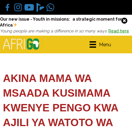
Our new issue - Youth in missions: a strategic moment for
Africa
Young people are making a difference in so many ways.
Read here
Menu
AKINA MAMA WA
MSAADA KUSIMAMA
KWENYE PENGO KWA
AJILI YA WATOTO WA