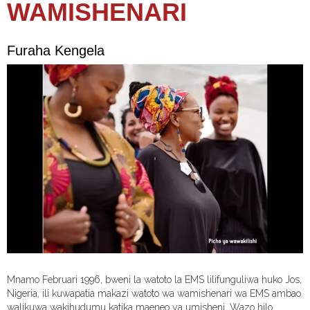
WAMISHENARI
Furaha Kengela
Mnamo Februari 1996, bweni la watoto la EMS lilifunguliwa huko Jos,
Nigeria, ili kuwapatia makazi watoto wa wamishenari wa EMS ambao
walikuwa wakihudumu katika maeneo ya umisheni. Wazo hilo