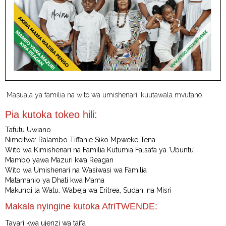
Masuala ya familia na wito wa umishenari: kuutawala mvutano
Pia kutoka tokeo hili:
Tafutu Uwiano
Nimeitwa: Ralambo Tiffanie Siko Mpweke Tena
Wito wa Kimishenari na Familia Kutumia Falsafa ya ‘Ubuntu’
Mambo yawa Mazuri kwa Reagan
Wito wa Umishenari na Wasiwasi wa Familia
Matamanio ya Dhati kwa Mama
Makundi la Watu: Wabeja wa Eritrea, Sudan, na Misri
Makala nyingine kutoka AfriTWENDE:
Tayari kwa ujenzi wa taifa