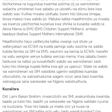
lilichochewa na kugundua kwamba asilimia 25 ya wamishenari
waliacha umishenari kwa sababu ya ukosefu wa elimu bora kwa
watoto wao. Kufikia mwaka uliofuata, bweni hilo lilikuwa limejaa,
likiwa makazi kwa watoto 50. Matukio katika maadhimisho ya mwaka
wa kwanza yalichochea kuzaliwa kwa shirika la kusaidia watoto la
Akina Mama la EMS (EMS Children Support Mothers), ambalo
baadaye likaitwa Support Mothers International (SMI).
Maadhimisho hayo yalifanyika katika viwanja vya shule ya
wafanyakazi wa ECWA na kuleta pamoja watu wazima na watoto
kutoka familia za SIM na EMS, waumini wa kanisa la ECWA, marafiki
na watu wengine wenye kutakia wenzao mema. Kwa sababu bweni
halikuwa na nafasi ya kuwahifadhi watoto wa wamishenari zaidi,
tukio hilo lililenga kupata fedha kwa ajili ya upanuzi. Wake na watoto
wa wamishenari wa SIM waliotoka ugenini walijitolea kuandaa
viburudisho, na waliwahudumia wageni vizuri sana kiasi kwamba
waliwagusa sana wanawake wa Nigeria waliohudhuria.
Kuzaliwa
Dkt. Lami Bakari Ibrahim, mwanzilishi wa SMI, anakumbuka kwamba
baada ya tukio hilo, baadhi ya wanawake wa Nigeria walibaki nyuma
na kuulizana, “Kwa nini baada ya miaka 100 ya kuwa na
wamishonari wa SIM katika nchi yetu, bado wanatutumikia? Vipi