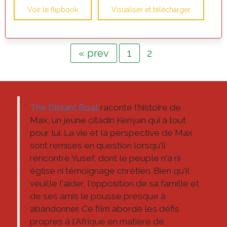
Voir le flipbook
Visualiser et télécharger
« prev
1
2
The Distant Boat
raconte l'histoire de
Max, un jeune citadin Kenyan qui a tout
pour lui. La vie et la perspective de Max
sont remises en question lorsqu'il
rencontre Yusef, dont le peuple n'a ni
église ni témoignage chrétien. Bien qu'il
veuille l'aider, l'opposition de sa famille et
de ses amis le pousse presque à
abandonner. Ce film aborde les défis
propres à l'Afrique en matière de