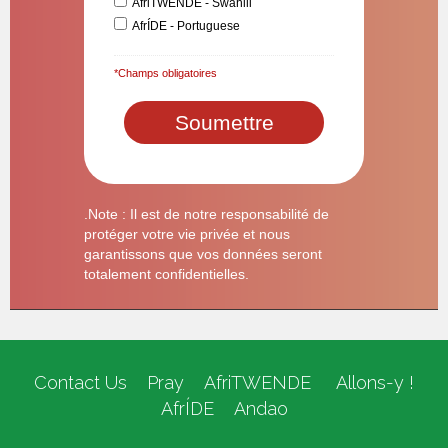
AfriTWENDE - Swahili
AfrÍDE - Portuguese
*Champs obligatoires
.Note : Il est de notre responsabilité de
protéger votre vie privée et nous
garantissons que vos données seront
totalement confidentielles.
Contact Us
Pray
AfriTWENDE
Allons-y !
AfrÍDE
Andao