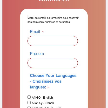
Merci de remplir ce formulaire pour recevoir
nos nouveaux numéros et actualités
Email
*
Prénom
Choose Your Languages
- Choisissez vos
langues:
*
AfriGO - English
Allons-y - French