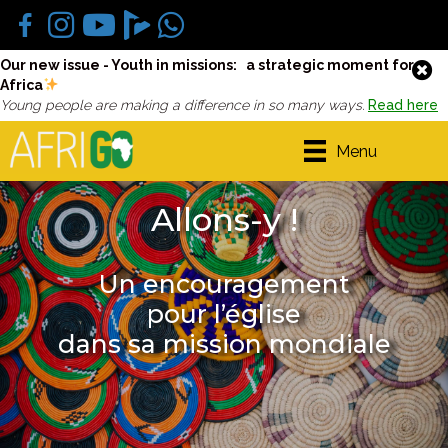
Our new issue - Youth in missions: a strategic moment for
Africa
Young people are making a difference in so many ways.
Read here
Menu
Allons-y !
Un encouragement
pour l’église
dans sa mission mondiale