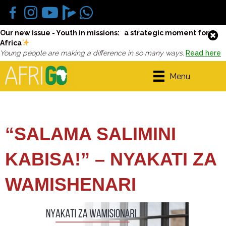
Our new issue - Youth in missions: a strategic moment for
Africa
Young people are making a difference in so many ways.
Read here
Menu
“SALAMA SALIMINI
KABISA!” – NYAKATI ZA
WAMISHENARI