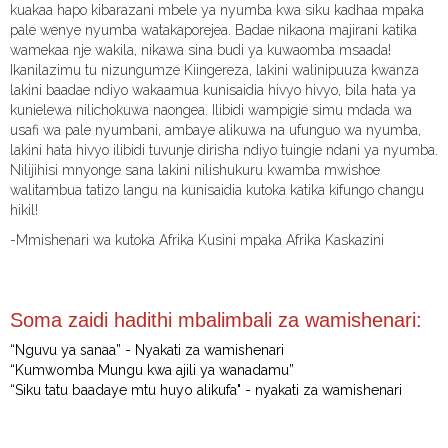
kuakaa hapo kibarazani mbele ya nyumba kwa siku kadhaa mpaka
pale wenye nyumba watakaporejea. Badae nikaona majirani katika
wamekaa nje wakila, nikawa sina budi ya kuwaomba msaada!
Ikanilazimu tu nizungumze Kiingereza, lakini walinipuuza kwanza
lakini baadae ndiyo wakaamua kunisaidia hivyo hivyo, bila hata ya
kunielewa nilichokuwa naongea. Ilibidi wampigie simu mdada wa
usafi wa pale nyumbani, ambaye alikuwa na ufunguo wa nyumba,
lakini hata hivyo ilibidi tuvunje dirisha ndiyo tuingie ndani ya nyumba.
Nilijihisi mnyonge sana lakini nilishukuru kwamba mwishoe
walitambua tatizo langu na kunisaidia kutoka katika kifungo changu
hikil!
-Mmishenari wa kutoka Afrika Kusini mpaka Afrika Kaskazini
Soma zaidi hadithi mbalimbali za wamishenari:
“Nguvu ya sanaa” - Nyakati za wamishenari
“Kumwomba Mungu kwa ajili ya wanadamu”
“Siku tatu baadaye mtu huyo alikufa" - nyakati za wamishenari