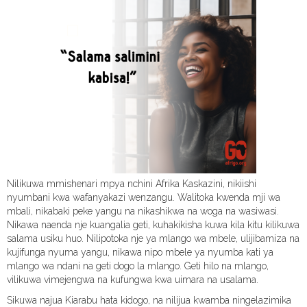
Nilikuwa mmishenari mpya nchini Afrika Kaskazini, nikiishi
nyumbani kwa wafanyakazi wenzangu. Walitoka kwenda mji wa
mbali, nikabaki peke yangu na nikashikwa na woga na wasiwasi.
Nikawa naenda nje kuangalia geti, kuhakikisha kuwa kila kitu kilikuwa
salama usiku huo. Nilipotoka nje ya mlango wa mbele, ulijibamiza na
kujifunga nyuma yangu, nikawa nipo mbele ya nyumba kati ya
mlango wa ndani na geti dogo la mlango. Geti hilo na mlango,
vilikuwa vimejengwa na kufungwa kwa uimara na usalama.
Sikuwa najua Kiarabu hata kidogo, na nilijua kwamba ningelazimika