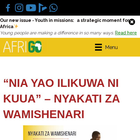
Our new issue - Youth in missions: a strategic moment for
Africa
Young people are making a difference in so many ways.
Read here
Menu
“NIA YAO ILIKUWA NI
KUUA” – NYAKATI ZA
WAMISHENARI