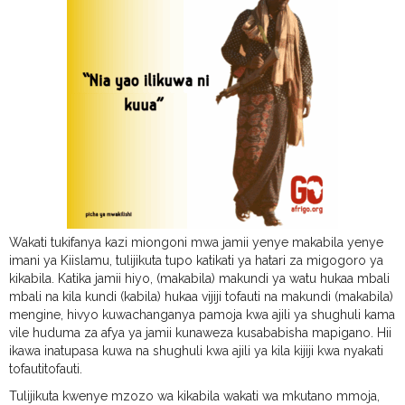
Wakati tukifanya kazi miongoni mwa jamii yenye makabila yenye
imani ya Kiislamu, tulijikuta tupo katikati ya hatari za migogoro ya
kikabila. Katika jamii hiyo, (makabila) makundi ya watu hukaa mbali
mbali na kila kundi (kabila) hukaa vijiji tofauti na makundi (makabila)
mengine, hivyo kuwachanganya pamoja kwa ajili ya shughuli kama
vile huduma za afya ya jamii kunaweza kusababisha mapigano. Hii
ikawa inatupasa kuwa na shughuli kwa ajili ya kila kijiji kwa nyakati
tofautitofauti.
Tulijikuta kwenye mzozo wa kikabila wakati wa mkutano mmoja,