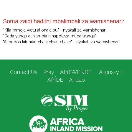
Soma zaidi hadithi mbalimbali za wamishenari:
“Kila mmoja wetu aliona aibu” - nyakati za wamishenari
“Dada yangu aliniambia ninapoteza muda wangu”
"Aliondoa kifuniko cha kichwa chake" - nyakati za wamishenari
Contact Us
Pray
AfriTWENDE
Allons-y !
AfrÍDE
Andao