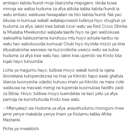
ambapo kabila/kundi moja lilianzisha mapigano, likidai kuwa
mmoja wa watoa huduma za afya alitoka katika kabila/kundi la
watu ambalo walikuwa hawapatani na hilo kabila/kundi. Nia yao
ilikuwa ni kumuua wakati watakapowasili kufanya hiyo shughuli ya
huduma za afya, lakini kwa bahati nzuri watu wa Red Cross (Shirika
la Msalaba Mwekundu) walipata taarifa hiyo na gari walilokuwa
wakisafiria halikusimama kuruhusu mtu huyo ashuke karibu na
watu hao waliokusudia kumuua! Chuki hiyo iliyokita mizizi ya kina
ilitusababishia wasiwasi na kuzorotesha uwezo wetu wa kutoa
huduma za afya kwa watu hao, lakini kwa upendo wa Kristo bila
kujali hayo tulivumilia.
Licha ya magumu hayo, tulitiwa moyo wakati kundi la vijana
lilionekana kutopendezwa na Imai ya Kikristo hapo awali ghafula
lilianza kuonyesha udadisi kuhusu imani ya Kikristo na mara zote
walikuwa na maswali mengi na kupenda kusimuliwa hadithi zaidi
za Biblia. Hivyo, tulitiwa moyo kuendelea na kazi yetu ya afya
pamoja na kumshuhudia Kristo kwa watu.
– Mfanyakazi wa Huduma ya afya, anayehudumu miongoni mwa
jamii yenye makabila yenye Imani ya Kiislamu katika Afrika
Mashariki.
Picha ya mwakilishi