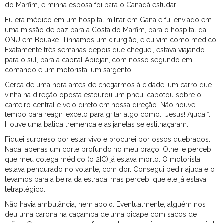
do Marfim, e minha esposa foi para o Canadá estudar.
Eu era médico em um hospital militar em Gana e fui enviado em
uma missão de paz para a Costa do Marfim, para o hospital da
ONU em Bouaké. Tínhamos um cirurgião, e eu vim como médico.
Exatamente três semanas depois que cheguei, estava viajando
para o sul, para a capital Abidjan, com nosso segundo em
comando e um motorista, um sargento.
Cerca de uma hora antes de chegarmos à cidade, um carro que
vinha na direção oposta estourou um pneu, capotou sobre o
canteiro central e veio direto em nossa direção. Não houve
tempo para reagir, exceto para gritar algo como: “Jesus! Ajuda!”.
Houve uma batida tremenda e as janelas se estilhaçaram.
Fiquei surpreso por estar vivo e procurei por ossos quebrados.
Nada, apenas um corte profundo no meu braço. Olhei e percebi
que meu colega médico (o 2IC) já estava morto. O motorista
estava pendurado no volante, com dor. Consegui pedir ajuda e o
levamos para a beira da estrada, mas percebi que ele já estava
tetraplégico.
Não havia ambulância, nem apoio. Eventualmente, alguém nos
deu uma carona na caçamba de uma picape com sacos de