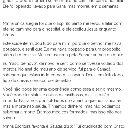
grãos. O pobre homem sofreu muito no caminho para o hospital.
Ele foi operado, levado para Gana, mas morreu em 2 semanas
.
Minha única alegria foi que o Espírito Santo me levou a falar com
ele no caminho para o hospital, e ele aceitou Jesus enquanto
íamos.
Este acidente mudou tudo para mim, porque o Senhor me havia
poupado, e senti que Ele me havia poupado para um propósito
além da medicina. Meu entusiasmo pelo Senhor aumentou muito.
Eu “nasci de novo”, de novo, e senti como se tivesse voltado dos
mortos. No final do meu ano de serviço, fui para o Canadá,
sabendo que estava indo como missionário. Deus tem feito todo
tipo de coisas conosco desde então.
Você não pode ter uma experiência como essa e sair o mesmo.
Você pode ter status e coisas maravilhosas, mas isso não
importa. Passamos por soldados no caminho que nos saudaram,
mas a morte não saúda. Tínhamos dinheiro, mas não podíamos
subornar a morte. Éramos médicos formados, mas isso não nos
salvou.
Minha Escritura favorita é Gálatas 2:20: “Fui crucificado com Cristo.