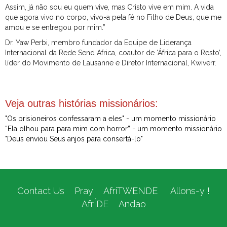
Assim, já não sou eu quem vive, mas Cristo vive em mim. A vida
que agora vivo no corpo, vivo-a pela fé no Filho de Deus, que me
amou e se entregou por mim.”
Dr. Yaw Perbi, membro fundador da Equipe de Liderança
Internacional da Rede Send Africa, coautor de ‘África para o Resto’,
líder do Movimento de Lausanne e Diretor Internacional, Kwiverr.
Veja outras histórias missionários:
"Os prisioneiros confessaram a eles" - um momento missionário
“Ela olhou para para mim com horror” - um momento missionário
"Deus enviou Seus anjos para consertá-lo"
Contact Us
Pray
AfriTWENDE
Allons-y !
AfrÍDE
Andao