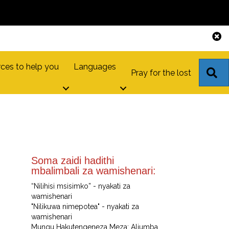
ces to help you
Languages
S
Pray for the lost
Soma zaidi hadithi
mbalimbali za wamishenari:
“Nilihisi msisimko” - nyakati za
wamishenari
"Nilikuwa nimepotea" - nyakati za
wamishenari
Mungu Hakutengeneza Meza; Aliumba