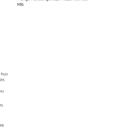
Miti
o huo
ni,
ku
ni
wa