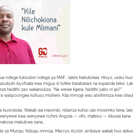
a ndege tukisubiri ndege ya MAF… lakini haikutokea. Hivyo, usiku hu
buhi iliyofuata kwa miguu ili tufike barabarani na kupanda teksi. Laki
 hadithi zao wakaniuliza, “Na wewe kijana, hadithi yako ni ipi?”
ara walipoongea kuhusu misheni. Kila mmoja wao alinihimiza kwa shau
a kuondoka. Wakati wa maombi, nilianza kuhisi ule msisimko tena, laki
 wenyewe kwa wenyewe nchini Angola — vifo, mateso — ilikuwa kana
makosa makubwa sana…
bele za Mungu. Ndugu mmoja, Marcos Azolin, ambaye wakati huo aliku