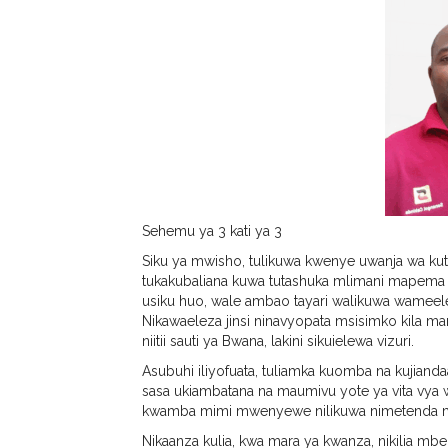
Sehemu ya 3 kati ya 3⁠
Siku ya mwisho, tulikuwa kwenye uwanja wa kutu
tukakubaliana kuwa tutashuka mlimani mapema asu
usiku huo, wale ambao tayari walikuwa wameeleza
Nikawaeleza jinsi ninavyopata msisimko kila m
niitii sauti ya Bwana, lakini sikuielewa vizuri.
Asubuhi iliyofuata, tuliamka kuomba na kujianda
sasa ukiambatana na maumivu yote ya vita vya
kwamba mimi mwenyewe nilikuwa nimetenda 
Nikaanza kulia, kwa mara ya kwanza, nikilia m