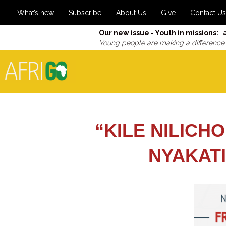
What’s new
Subscribe
About Us
Give
Contact Us
Our new issue - Youth in missions: 
Young people are making a difference
“KILE NILICH
NYAKATI