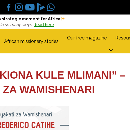
a strategic moment for Africa
 in so many ways.
Read here
Our free magazine
Resour
African missionary stories
OKIONA KULE MLIMANI” –
 ZA WAMISHENARI