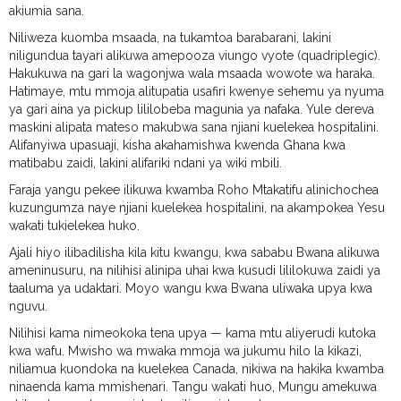
akiumia sana.
Niliweza kuomba msaada, na tukamtoa barabarani, lakini
niligundua tayari alikuwa amepooza viungo vyote (quadriplegic).
Hakukuwa na gari la wagonjwa wala msaada wowote wa haraka.
Hatimaye, mtu mmoja alitupatia usafiri kwenye sehemu ya nyuma
ya gari aina ya pickup lililobeba magunia ya nafaka. Yule dereva
maskini alipata mateso makubwa sana njiani kuelekea hospitalini.
Alifanyiwa upasuaji, kisha akahamishwa kwenda Ghana kwa
matibabu zaidi, lakini alifariki ndani ya wiki mbili.
Faraja yangu pekee ilikuwa kwamba Roho Mtakatifu alinichochea
kuzungumza naye njiani kuelekea hospitalini, na akampokea Yesu
wakati tukielekea huko.
Ajali hiyo ilibadilisha kila kitu kwangu, kwa sababu Bwana alikuwa
ameninusuru, na nilihisi alinipa uhai kwa kusudi lililokuwa zaidi ya
taaluma ya udaktari. Moyo wangu kwa Bwana uliwaka upya kwa
nguvu.
Nilihisi kama nimeokoka tena upya — kama mtu aliyerudi kutoka
kwa wafu. Mwisho wa mwaka mmoja wa jukumu hilo la kikazi,
niliamua kuondoka na kuelekea Canada, nikiwa na hakika kwamba
ninaenda kama mmishenari. Tangu wakati huo, Mungu amekuwa