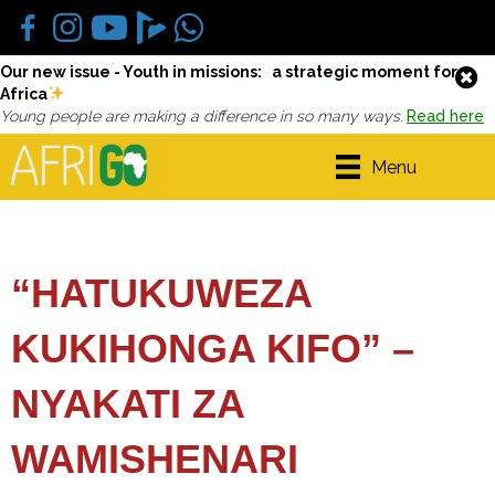
Our new issue - Youth in missions: a strategic moment for
Africa
Young people are making a difference in so many ways.
Read here
Menu
“HATUKUWEZA
KUKIHONGA KIFO” –
NYAKATI ZA
WAMISHENARI