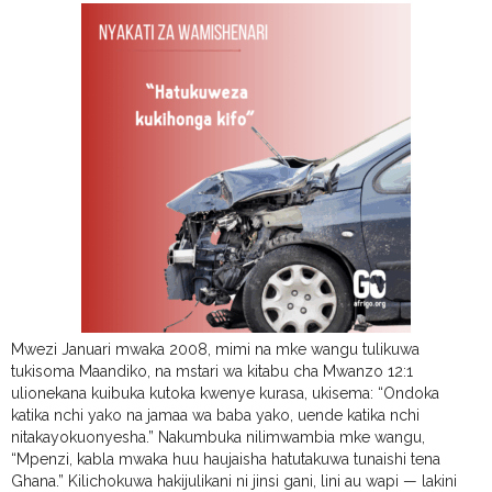
Mwezi Januari mwaka 2008, mimi na mke wangu tulikuwa
tukisoma Maandiko, na mstari wa kitabu cha Mwanzo 12:1
ulionekana kuibuka kutoka kwenye kurasa, ukisema: “Ondoka
katika nchi yako na jamaa wa baba yako, uende katika nchi
nitakayokuonyesha.” Nakumbuka nilimwambia mke wangu,
“Mpenzi, kabla mwaka huu haujaisha hatutakuwa tunaishi tena
Ghana.” Kilichokuwa hakijulikani ni jinsi gani, lini au wapi — lakini