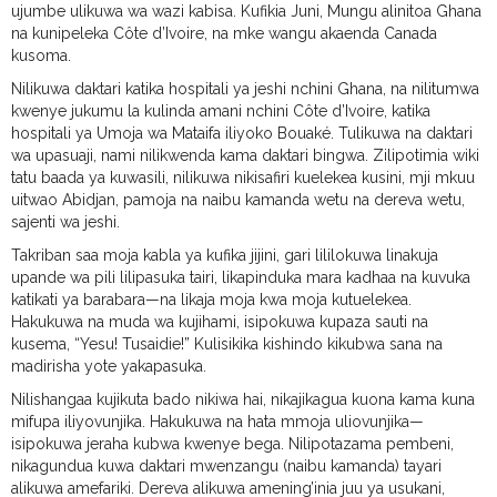
ujumbe ulikuwa wa wazi kabisa. Kufikia Juni, Mungu alinitoa Ghana
na kunipeleka Côte d’Ivoire, na mke wangu akaenda Canada
kusoma.
Nilikuwa daktari katika hospitali ya jeshi nchini Ghana, na nilitumwa
kwenye jukumu la kulinda amani nchini Côte d’Ivoire, katika
hospitali ya Umoja wa Mataifa iliyoko Bouaké. Tulikuwa na daktari
wa upasuaji, nami nilikwenda kama daktari bingwa. Zilipotimia wiki
tatu baada ya kuwasili, nilikuwa nikisafiri kuelekea kusini, mji mkuu
uitwao Abidjan, pamoja na naibu kamanda wetu na dereva wetu,
sajenti wa jeshi.
Takriban saa moja kabla ya kufika jijini, gari lililokuwa linakuja
upande wa pili lilipasuka tairi, likapinduka mara kadhaa na kuvuka
katikati ya barabara—na likaja moja kwa moja kutuelekea.
Hakukuwa na muda wa kujihami, isipokuwa kupaza sauti na
kusema, “Yesu! Tusaidie!” Kulisikika kishindo kikubwa sana na
madirisha yote yakapasuka.
Nilishangaa kujikuta bado nikiwa hai, nikajikagua kuona kama kuna
mifupa iliyovunjika. Hakukuwa na hata mmoja uliovunjika—
isipokuwa jeraha kubwa kwenye bega. Nilipotazama pembeni,
nikagundua kuwa daktari mwenzangu (naibu kamanda) tayari
alikuwa amefariki. Dereva alikuwa amening’inia juu ya usukani,