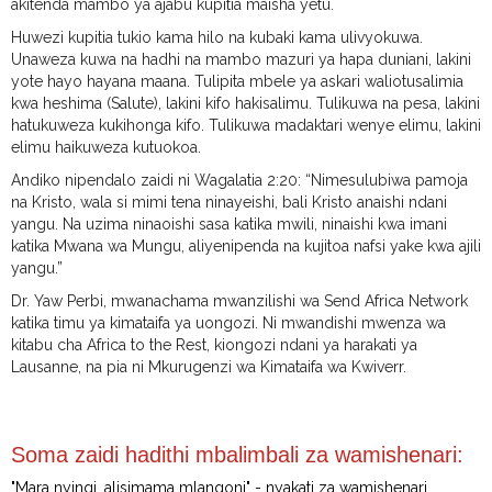
akitenda mambo ya ajabu kupitia maisha yetu.
Huwezi kupitia tukio kama hilo na kubaki kama ulivyokuwa.
Unaweza kuwa na hadhi na mambo mazuri ya hapa duniani, lakini
yote hayo hayana maana. Tulipita mbele ya askari waliotusalimia
kwa heshima (Salute), lakini kifo hakisalimu. Tulikuwa na pesa, lakini
hatukuweza kukihonga kifo. Tulikuwa madaktari wenye elimu, lakini
elimu haikuweza kutuokoa.
Andiko nipendalo zaidi ni Wagalatia 2:20: “Nimesulubiwa pamoja
na Kristo, wala si mimi tena ninayeishi, bali Kristo anaishi ndani
yangu. Na uzima ninaoishi sasa katika mwili, ninaishi kwa imani
katika Mwana wa Mungu, aliyenipenda na kujitoa nafsi yake kwa ajili
yangu.”
Dr. Yaw Perbi, mwanachama mwanzilishi wa Send Africa Network
katika timu ya kimataifa ya uongozi. Ni mwandishi mwenza wa
kitabu cha Africa to the Rest, kiongozi ndani ya harakati ya
Lausanne, na pia ni Mkurugenzi wa Kimataifa wa Kwiverr.
Soma zaidi hadithi mbalimbali za wamishenari:
"Mara nyingi, alisimama mlangoni" - nyakati za wamishenari