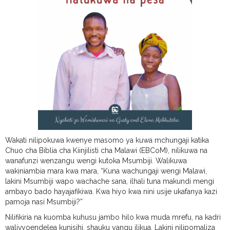
Wakati nilipokuwa kwenye masomo ya kuwa mchungaji katika
Chuo cha Biblia cha Kiinjilisti cha Malawi (EBCoM), nilikuwa na
wanafunzi wenzangu wengi kutoka Msumbiji. Walikuwa
wakiniambia mara kwa mara, “Kuna wachungaji wengi Malawi,
lakini Msumbiji wapo wachache sana, ilhali tuna makundi mengi
ambayo bado hayajafikiwa. Kwa hiyo kwa nini usije ukafanya kazi
pamoja nasi Msumbiji?”
Nilifikiria na kuomba kuhusu jambo hilo kwa muda mrefu, na kadri
walivyoendelea kunisihi, shauku yangu ilikua. Lakini nilipomaliza