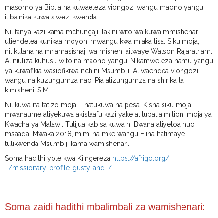
masomo ya Biblia na kuwaeleza viongozi wangu maono yangu,
ilibainika kuwa siwezi kwenda.
Nilifanya kazi kama mchungaji, lakini wito wa kuwa mmishenari
uliendelea kunikaa moyoni mwangu kwa miaka tisa. Siku moja,
nilikutana na mhamasishaji wa misheni aitwaye Watson Rajaratnam.
Aliniuliza kuhusu wito na maono yangu. Nikamweleza hamu yangu
ya kuwafikia wasiofikiwa nchini Msumbiji. Aliwaendea viongozi
wangu na kuzungumza nao. Pia alizungumza na shirika la
kimisheni, SIM.
Nilikuwa na tatizo moja – hatukuwa na pesa. Kisha siku moja,
mwanaume aliyekuwa akistaafu kazi yake alitupatia milioni moja ya
Kwacha ya Malawi. Tulijua kabisa kuwa ni Bwana aliyetoa huo
msaada! Mwaka 2018, mimi na mke wangu Elina hatimaye
tulikwenda Msumbiji kama wamishenari.
Soma hadithi yote kwa Kiingereza
https://afrigo.org/
…/missionary-profile-gusty-and…/
Soma zaidi hadithi mbalimbali za wamishenari: