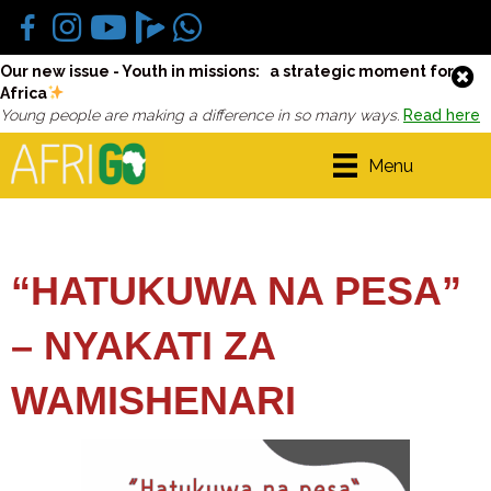
Our new issue - Youth in missions: a strategic moment for
Africa
Young people are making a difference in so many ways.
Read here
Menu
“HATUKUWA NA PESA”
– NYAKATI ZA
WAMISHENARI