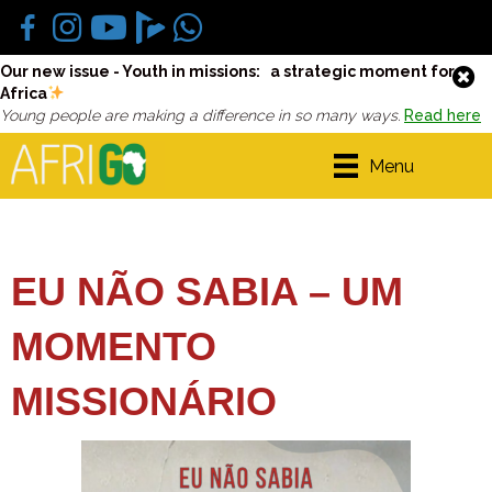
Our new issue - Youth in missions: a strategic moment for
Africa
Young people are making a difference in so many ways.
Read here
Menu
EU NÃO SABIA – UM
MOMENTO
MISSIONÁRIO