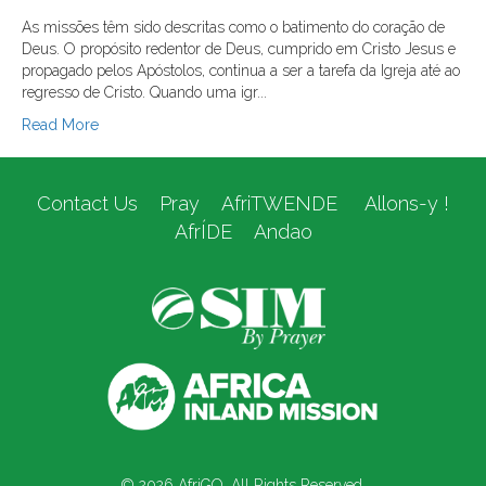
As missões têm sido descritas como o batimento do coração de
Deus. O propósito redentor de Deus, cumprido em Cristo Jesus e
propagado pelos Apóstolos, continua a ser a tarefa da Igreja até ao
regresso de Cristo. Quando uma igr...
Read More
Contact Us
Pray
AfriTWENDE
Allons-y !
AfrÍDE
Andao
© 2026 AfriGO. All Rights Reserved.