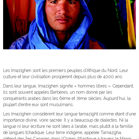
Les Imazighen sont les premiers peuples d’Afrique du Nord. Leur
culture et leur civilisation prospèrent depuis plus de 4000 ans.
Dans leur langue, Imazighen signifie « hommes libres ». Cependant,
ils sont souvent appelés Berbères, un nom donné par les
conquérants arabes dans les 6ème et 7ème siècles. Aujourd’hui, la
plupart d’entre eux sont musulmans.
Les Imazighen considèrent leur langue tamazight comme étant d’une
importance divine, voire sacrée. Il y a beaucoup de dialectes. Ni la
langue ni leur écriture ne sont liées à l’arabe, mais plutôt à la famille
de langues tchadique. Leur terre indigène, appelée Tamazgha,
s’étend des Îles Canaries dans l’Océan Atlantique à travers le Maroc,