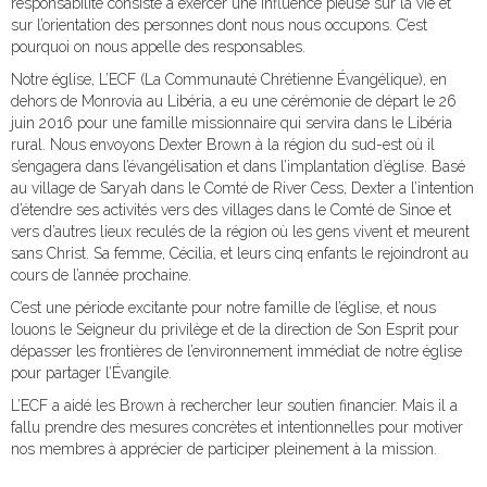
responsabilité consiste à exercer une influence pieuse sur la vie et
sur l’orientation des personnes dont nous nous occupons. C’est
pourquoi on nous appelle des responsables.
Notre église, L’ECF (La Communauté Chrétienne Évangélique), en
dehors de Monrovia au Libéria, a eu une cérémonie de départ le 26
juin 2016 pour une famille missionnaire qui servira dans le Libéria
rural. Nous envoyons Dexter Brown à la région du sud-est où il
s’engagera dans l’évangélisation et dans l’implantation d’église. Basé
au village de Saryah dans le Comté de River Cess, Dexter a l’intention
d’étendre ses activités vers des villages dans le Comté de Sinoe et
vers d’autres lieux reculés de la région où les gens vivent et meurent
sans Christ. Sa femme, Cécilia, et leurs cinq enfants le rejoindront au
cours de l’année prochaine.
C’est une période excitante pour notre famille de l’église, et nous
louons le Seigneur du privilège et de la direction de Son Esprit pour
dépasser les frontières de l’environnement immédiat de notre église
pour partager l’Évangile.
L’ECF a aidé les Brown à rechercher leur soutien financier. Mais il a
fallu prendre des mesures concrètes et intentionnelles pour motiver
nos membres à apprécier de participer pleinement à la mission.