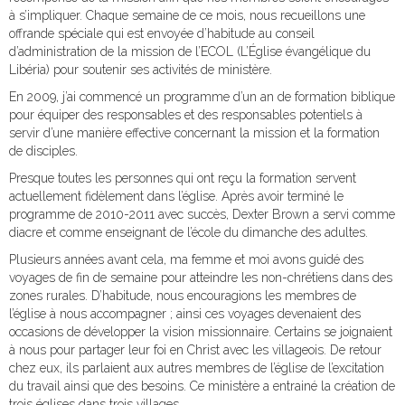
à s’impliquer. Chaque semaine de ce mois, nous recueillons une
offrande spéciale qui est envoyée d’habitude au conseil
d’administration de la mission de l’ECOL (L’Église évangélique du
Libéria) pour soutenir ses activités de ministère.
En 2009, j’ai commencé un programme d’un an de formation biblique
pour équiper des responsables et des responsables potentiels à
servir d’une manière effective concernant la mission et la formation
de disciples.
Presque toutes les personnes qui ont reçu la formation servent
actuellement fidèlement dans l’église. Après avoir terminé le
programme de 2010-2011 avec succès, Dexter Brown a servi comme
diacre et comme enseignant de l’école du dimanche des adultes.
Plusieurs années avant cela, ma femme et moi avons guidé des
voyages de fin de semaine pour atteindre les non-chrétiens dans des
zones rurales. D’habitude, nous encouragions les membres de
l’église à nous accompagner ; ainsi ces voyages devenaient des
occasions de développer la vision missionnaire. Certains se joignaient
à nous pour partager leur foi en Christ avec les villageois. De retour
chez eux, ils parlaient aux autres membres de l’église de l’excitation
du travail ainsi que des besoins. Ce ministère a entrainé la création de
trois églises dans trois villages.