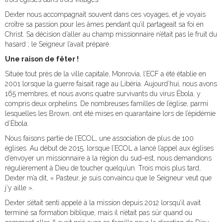
Dexter nous accompagnait souvent dans ces voyages, et je voyais
croître sa passion pour les âmes pendant qu’il partageait sa foi en
Christ. Sa décision d’aller au champ missionnaire n’était pas le fruit du
hasard ; le Seigneur l’avait préparé.
Une raison de fêter !
Située tout près de la ville capitale, Monrovia, l’ECF a été établie en
2001 lorsque la guerre faisait rage au Libéria. Aujourd’hui, nous avons
165 membres, et nous avons quatre survivants du virus Ébola, y
compris deux orphelins. De nombreuses familles de l’église, parmi
lesquelles les Brown, ont été mises en quarantaine lors de l’épidémie
d’Ébola.
Nous faisons partie de l’ECOL, une association de plus de 100
églises. Au début de 2015, lorsque l’ECOL a lancé l’appel aux églises
d’envoyer un missionnaire à la région du sud-est, nous demandions
régulièrement à Dieu de toucher quelqu’un. Trois mois plus tard,
Dexter m’a dit, « Pasteur, je suis convaincu que le Seigneur veut que
j’y aille ».
Dexter s’était senti appelé à la mission depuis 2012 lorsqu’il avait
terminé sa formation biblique, mais il n’était pas sûr quand ou